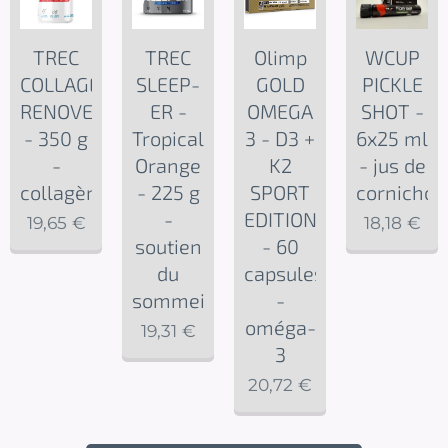
TREC
TREC
Olimp
WCUP
COLLAGEN
SLEEP-
GOLD
PICKLE
RENOVER
ER -
OMEGA
SHOT -
- 350 g
Tropical
3 - D3 +
6x25 ml
-
Orange
K2
- jus de
collagène
- 225 g
SPORT
cornichon
-
EDITION
19,65
€
18,18
€
soutien
- 60
du
capsules
sommeil
-
oméga-
19,31
€
3
20,72
€