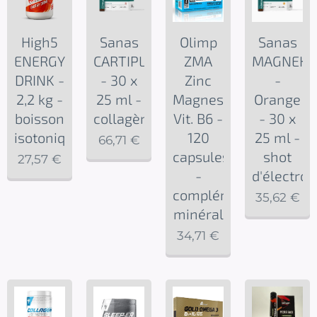
High5
Sanas
Olimp
Sanas
ENERGY
CARTIPLUS
ZMA
MAGNEKA
DRINK -
- 30 x
Zinc
-
2,2 kg -
25 ml -
Magnesium
Orange
boisson
collagène
Vit. B6 -
- 30 x
isotonique
120
25 ml -
66,71
€
capsules
shot
27,57
€
-
d'électrol
complément
35,62
€
minéral
34,71
€