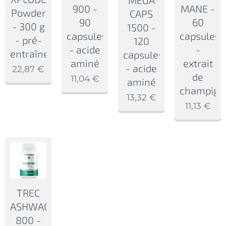
900 -
MANE -
Powder
CAPS
90
60
- 300 g
1500 -
capsules
capsules
- pré-
120
- acide
-
entraînement
capsules
aminé
extrait
- acide
22,87
€
de
11,04
€
aminé
champign
13,32
€
11,13
€
TREC
ASHWAGANDHA
800 -