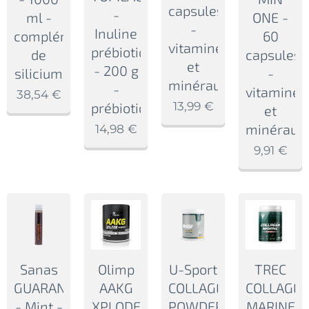
capsules
-
ml -
ONE -
-
Inuline
complément
60
vitamines
prébiotique
de
capsules
et
- 200 g
silicium
-
minéraux
-
vitamines
38,54
€
13,99
€
prébiotique
et
minéraux
14,98
€
9,91
€
Sanas
Olimp
U-Sport
TREC
GUARANOL
AAKG
COLLAGEN
COLLAGE
- Mint -
XPLODE
POWDER
MARINE