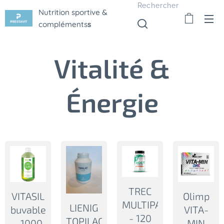
Rechercher
Nutrition sportive &
compléments
s
Vitalité &
Énergie
TREC
VITASIL
Olimp
MULTIPACK
LIENIG
buvable
VITA-
- 120
TOPILAC
- 1000
MIN