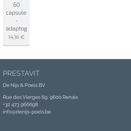
60
capsules
-
adaptogènes
14,16
€
PRESTAVIT
De Nijs & Poels BV
Rue des Vierges 69, 9600 Renaix
+32 473 966698
info@denijs-poels.be