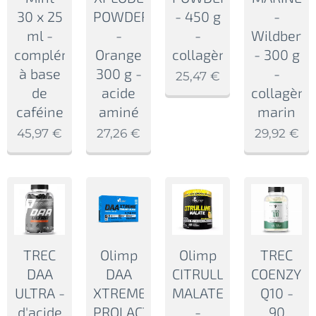
30 x 25
POWDER
- 450 g
-
ml -
-
-
Wildberry
complément
Orange
collagène
- 300 g
à base
300 g -
-
25,47
€
de
acide
collagène
caféine
aminé
marin
45,97
€
27,26
€
29,92
€
TREC
Olimp
Olimp
TREC
DAA
DAA
CITRULLINE
COENZYM
ULTRA -
XTREME
MALATE
Q10 -
d'acide
PROLACT
-
90