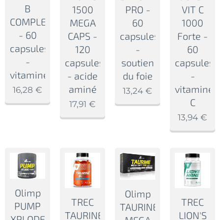
B
1500
PRO -
VIT C
COMPLEX
MEGA
60
1000
- 60
CAPS -
capsules
Forte -
capsules
120
-
60
-
capsules
soutien
capsules
vitamines
- acide
du foie
-
aminé
vitamine
16,28
€
13,24
€
C
17,91
€
13,94
€
Olimp
Olimp
TREC
TREC
PUMP
TAURINE
TAURINE
LION'S
XPLODE
MEGA