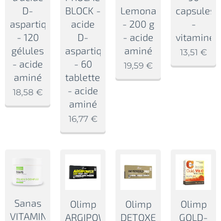
D-
BLOCK -
Lemonade
capsules
aspartique
acide
- 200 g
-
- 120
D-
- acide
vitamines
gélules
aspartique
aminé
13,51
€
- acide
- 60
19,59
€
aminé
tabletten
- acide
18,58
€
aminé
16,77
€
Sanas
Olimp
Olimp
Olimp
VITAMIN
ARGIPOWER
DETOXEED-
GOLD-