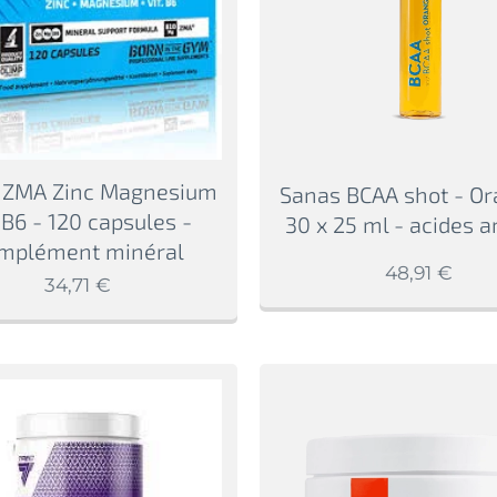
 ZMA Zinc Magnesium
Sanas BCAA shot - Or
. B6 - 120 capsules -
30 x 25 ml - acides 
mplément minéral
48,91
€
34,71
€