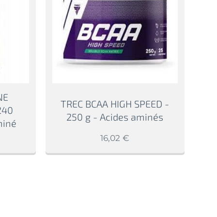
NE
TREC BCAA HIGH SPEED -
240
250 g - Acides aminés
miné
16,02
€