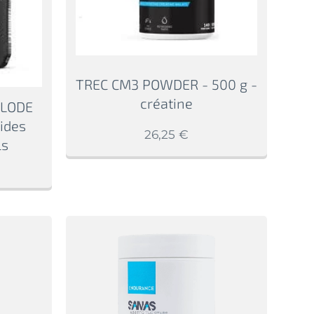
TREC CM3 POWDER - 500 g -
créatine
PLODE
ides
26,25
€
ls