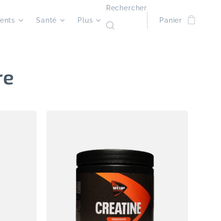
Rechercher
ents
Santé
Plus
Panier
re