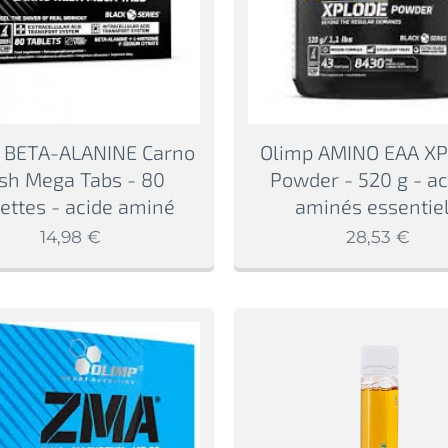
 BETA-ALANINE Carno
Olimp AMINO EAA X
sh Mega Tabs - 80
Powder - 520 g - ac
lettes - acide aminé
aminés essentie
14,98
€
28,53
€