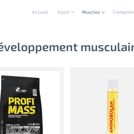
Accueil
Sport
Muscles
Complém
éveloppement musculai