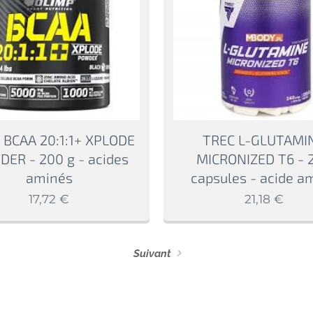
 BCAA 20:1:1+ XPLODE
TREC L-GLUTAMI
ER - 200 g - acides
MICRONIZED T6 - 
aminés
capsules - acide a
17,72
€
21,18
€
Suivant