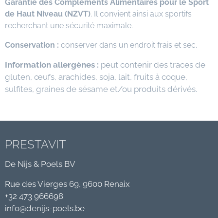
Garantie des Compléments Alimentaires pour le Sport
de Haut Niveau (NZVT)
. Il convient ainsi aux sportifs
recherchant une sécurité maximale.
Conservation :
conserver dans un endroit frais et sec.
Information allergènes :
peut contenir des traces de
gluten, œufs, arachides, soja, lait, fruits à coque,
sulfites, graines de sésame et/ou produits dérivés.
PRESTAVIT
De Nijs & Poels BV
Rue des Vierges 69, 9600 Renaix
+32 473 966698
info@denijs-poels.be