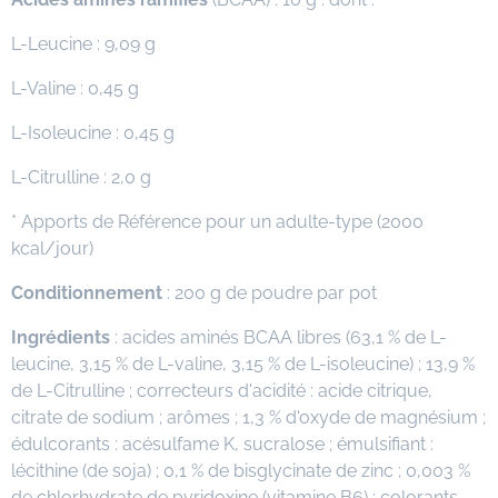
L-Leucine : 9,09 g
L-Valine : 0,45 g
L-Isoleucine : 0,45 g
L-Citrulline : 2,0 g
* Apports de Référence pour un adulte-type (2000
kcal/jour)
Conditionnement
: 200 g de poudre par pot
Ingrédients
: acides aminés BCAA libres (63,1 % de L-
leucine, 3,15 % de L-valine, 3,15 % de L-isoleucine) ; 13,9 %
de L-Citrulline ; correcteurs d'acidité : acide citrique,
citrate de sodium ; arômes ; 1,3 % d'oxyde de magnésium ;
édulcorants : acésulfame K, sucralose ; émulsifiant :
lécithine (de soja) ; 0,1 % de bisglycinate de zinc ; 0,003 %
de chlorhydrate de pyridoxine (vitamine B6) ; colorants.