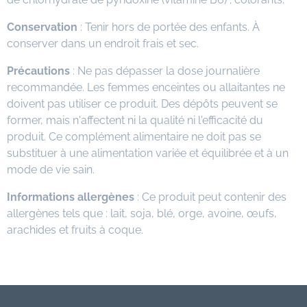
Conservation
: Tenir hors de portée des enfants. À
conserver dans un endroit frais et sec.
Précautions
: Ne pas dépasser la dose journalière
recommandée. Les femmes enceintes ou allaitantes ne
doivent pas utiliser ce produit. Des dépôts peuvent se
former, mais n'affectent ni la qualité ni l'efficacité du
produit. Ce complément alimentaire ne doit pas se
substituer à une alimentation variée et équilibrée et à un
mode de vie sain.
Informations allergènes
: Ce produit peut contenir des
allergènes tels que : lait, soja, blé, orge, avoine, œufs,
arachides et fruits à coque.