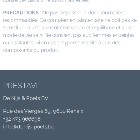
conserver dans un endroit frais et sec.
PRÉCAUTIONS
: Ne pas dépasser la dose journalière
recommandée. Ce complément alimentaire ne doit pas se
substituer à une alimentation variée et équilibrée et à un
mode de vie sain. Ne convient pas aux femmes enceintes
ou allaitantes, ni en cas d'hypersensibilité à l'un des
composants du produit.
PRESTAVIT
De Nijs & Poels BV
Rue des Vierges 69, 9600 Renaix
+32 473 966698
info@denijs-poels.be