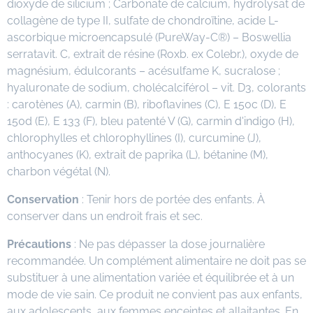
dioxyde de silicium ; Carbonate de calcium, hydrolysat de
collagène de type II, sulfate de chondroïtine, acide L-
ascorbique microencapsulé (PureWay-C®) – Boswellia
serratavit. C, extrait de résine (Roxb. ex Colebr.), oxyde de
magnésium, édulcorants – acésulfame K, sucralose ;
hyaluronate de sodium, cholécalciférol – vit. D3, colorants
: carotènes (A), carmin (B), riboflavines (C), E 150c (D), E
150d (E), E 133 (F), bleu patenté V (G), carmin d'indigo (H),
chlorophylles et chlorophyllines (I), curcumine (J),
anthocyanes (K), extrait de paprika (L), bétanine (M),
charbon végétal (N).
Conservation
: Tenir hors de portée des enfants. À
conserver dans un endroit frais et sec.
Précautions
: Ne pas dépasser la dose journalière
recommandée. Un complément alimentaire ne doit pas se
substituer à une alimentation variée et équilibrée et à un
mode de vie sain. Ce produit ne convient pas aux enfants,
aux adolescents, aux femmes enceintes et allaitantes. En