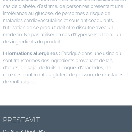
cas de diabète, d'asthme, de personnes présentant une
intolérance au glucose, de personnes à risque de
maladies cardiovasculaires et sous anticoagulants,
l'utilisation de ce produit doit être discutée avec un
médecin. Ne pas utiliser en cas d'hypersensibilité à l'un
des ingrédients du produit.
Informations allergènes :
Fabriqué dans une usine où
sont transformés des ingrédients provenant de lait,
d'œufs, de soja, de fruits à coque, d'arachides, de
céréales contenant du gluten, de poisson, de crustacés et
de mollusques.
PRESTAVIT
De Nijs & Poels BV