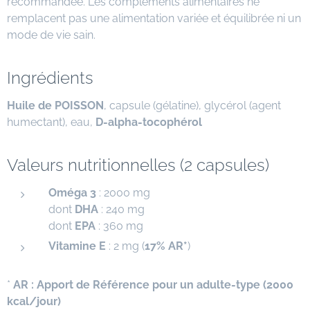
recommandée. Les compléments alimentaires ne
remplacent pas une alimentation variée et équilibrée ni un
mode de vie sain.
Ingrédients
Huile de POISSON
, capsule (gélatine), glycérol (agent
humectant), eau,
D-alpha-tocophérol
Valeurs nutritionnelles (2 capsules)
Oméga 3
: 2000 mg
dont
DHA
: 240 mg
dont
EPA
: 360 mg
Vitamine E
: 2 mg (
17% AR*
)
*
AR : Apport de Référence pour un adulte-type (2000
kcal/jour)