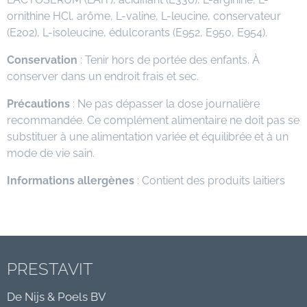
ornithine HCl, arôme, L-valine, L-leucine, conservateur
(E202), L-isoleucine, édulcorants (E952, E950, E954).
Conservation
: Tenir hors de portée des enfants. À
conserver dans un endroit frais et sec.
Précautions
: Ne pas dépasser la dose journalière
recommandée. Ce complément alimentaire ne doit pas se
substituer à une alimentation variée et équilibrée et à un
mode de vie sain.
Informations allergènes
: Contient des produits laitiers
PRESTAVIT
De Nijs & Poels BV