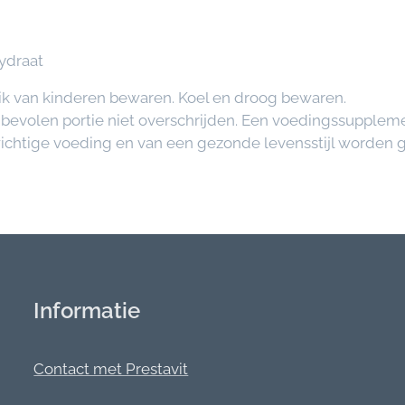
ydraat
ik van kinderen bewaren. Koel en droog bewaren.
nbevolen portie niet overschrijden. Een voedingssupplem
chtige voeding en van een gezonde levensstijl worden g
Informatie
Contact met Prestavit