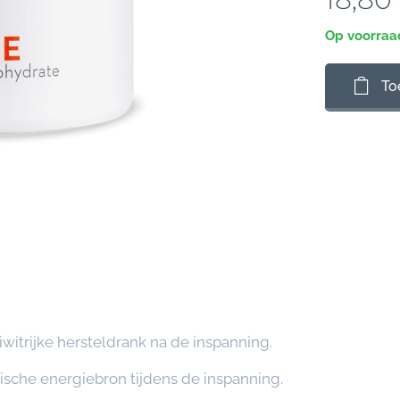
Op voorraa
To
iwitrijke hersteldrank na de inspanning.
ische energiebron tijdens de inspanning.