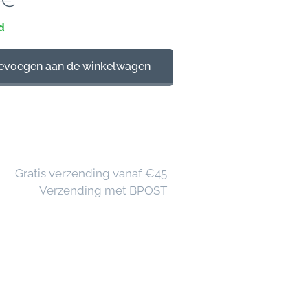
d
evoegen aan de winkelwagen
🚚 Gratis verzending vanaf €45
📦 Verzending met BPOST