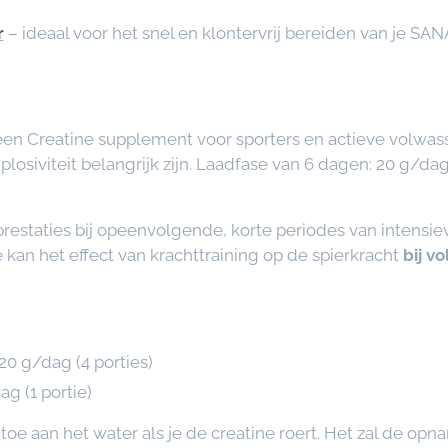
r
– ideaal voor het snel en klontervrij bereiden van je SA
 een Creatine supplement voor sporters en actieve volwa
losiviteit belangrijk zijn. Laadfase van 6 dagen: 20 g/da
 prestaties bij opeenvolgende, korte periodes van intens
 kan het effect van krachttraining op de spierkracht
bij v
20 g/dag (4 porties)
g (1 portie)
oe aan het water als je de creatine roert. Het zal de opn