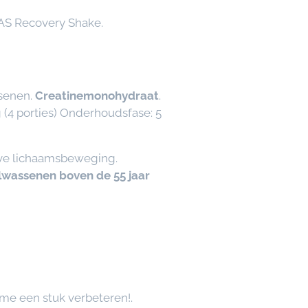
NAS Recovery Shake.
ssenen.
Creatinemonohydraat
.
g (4 porties) Onderhoudsfase: 5
ieve lichaamsbeweging.
olwassenen boven de 55 jaar
ame een stuk verbeteren!.