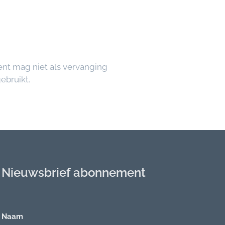
ent mag niet als vervanging
ebruikt.
Nieuwsbrief abonnement
Naam