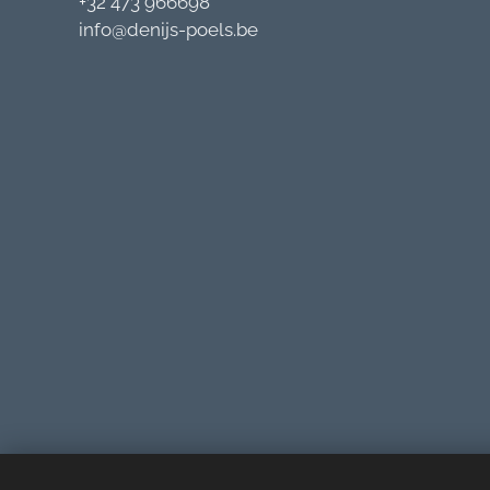
+32 473 966698
info@denijs-poels.be