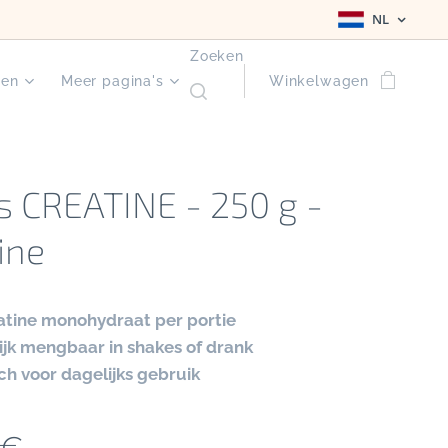
NL
Zoeken
ten
Meer pagina's
Winkelwagen
s CREATINE - 250 g -
ine
atine monohydraat per portie
ijk mengbaar in shakes of drank
ch voor dagelijks gebruik
€