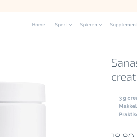
Home
Sport
Spieren
Supplemen
Sana
creat
✔
3 g cre
✔
Makkel
✔
Praktis
18,80