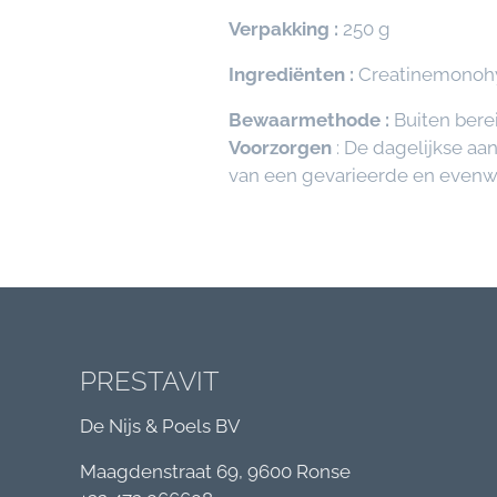
Verpakking :
250 g
Ingrediënten :
Creatinemonoh
Bewaarmethode :
Buiten bere
Voorzorgen
: De dagelijkse aa
van een gevarieerde en evenwi
PRESTAVIT
De Nijs & Poels BV
Maagdenstraat 69, 9600 Ronse