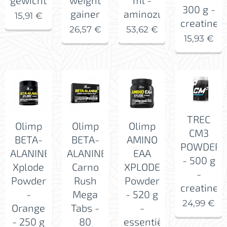
300 g -
gainer
aminozuren
15,91
€
creatine
26,57
€
53,62
€
15,93
€
TREC
Olimp
Olimp
Olimp
CM3
BETA-
BETA-
AMINO
POWDER
ALANINE
ALANINE
EAA
- 500 g
Xplode
Carno
XPLODE
-
Powder
Rush
Powder
creatine
-
Mega
- 520 g
24,99
€
Orange
Tabs -
-
- 250 g
80
essentiële