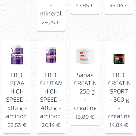
-
47,85
€
35,04
€
mineralensupplement
29,25
€
TREC
TREC
Sanas
TREC
BCAA
GLUTAMINE
CREATINE
CREATINE
HIGH
HIGH
- 250 g
SPORT
SPEED -
SPEED -
-
- 300 g
500 g -
400 g -
creatine
-
aminozuren
aminozuur
creatine
18,80
€
22,53
€
20,14
€
14,84
€