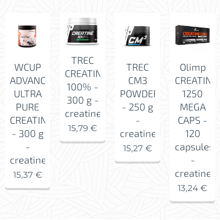
TREC
WCUP
TREC
Olimp
CREATINE
ADVANCED
CM3
CREATINE
100% -
ULTRA
POWDER
1250
300 g -
PURE
- 250 g
MEGA
creatine
CREATINE
-
CAPS -
15,79
€
- 300 g
creatine
120
-
capsules
15,27
€
creatine
-
creatine
15,37
€
13,24
€