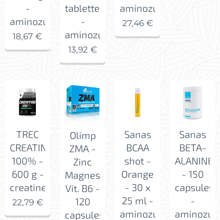
-
tabletten
aminozuren
aminozuur
-
27,46
€
aminozuur
18,67
€
13,92
€
TREC
Sanas
Sanas
Olimp
CREATINE
BCAA
BETA-
ZMA -
100% -
shot -
ALANINE
Zinc
600 g -
Orange
- 150
Magnesium
creatine
- 30 x
capsules
Vit. B6 -
25 ml -
-
120
22,79
€
aminozuren
aminozuu
capsules