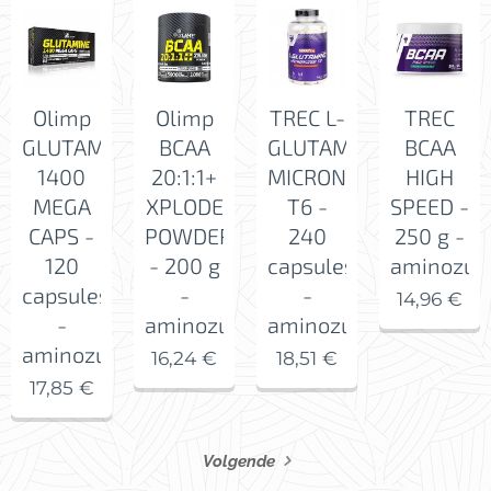
Olimp
Olimp
TREC L-
TREC
GLUTAMINE
BCAA
GLUTAMINE
BCAA
1400
20:1:1+
MICRONIZED
HIGH
MEGA
XPLODE
T6 -
SPEED -
CAPS -
POWDER
240
250 g -
120
- 200 g
capsules
aminozur
capsules
-
-
14,96
€
-
aminozuren
aminozuur
aminozuur
16,24
€
18,51
€
17,85
€
Volgende