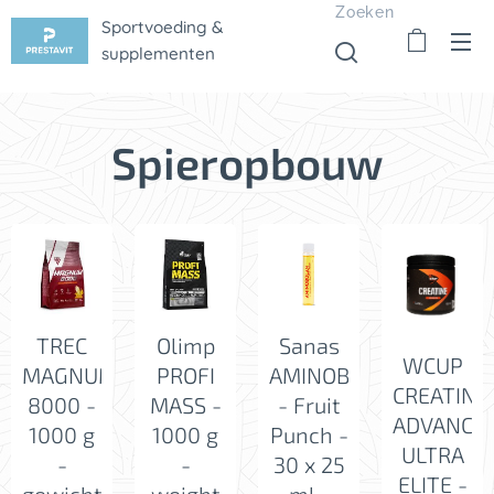
Zoeken
Sportvoeding &
supplementen
Spieropbouw
TREC
Olimp
Sanas
WCUP
MAGNUM
PROFI
AMINOBOLAN
CREATINE
8000 -
MASS -
- Fruit
ADVANCE
1000 g
1000 g
Punch -
ULTRA
-
-
30 x 25
ELITE -
gewichtstoename
weight
ml -