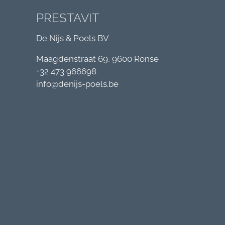
PRESTAVIT
De Nijs & Poels BV
Maagdenstraat 69, 9600 Ronse
+32 473 966698
info@denijs-poels.be