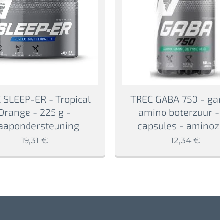
 SLEEP-ER - Tropical
TREC GABA 750 - g
Orange - 225 g -
amino boterzuur -
aapondersteuning
capsules - aminoz
19,31
€
12,34
€