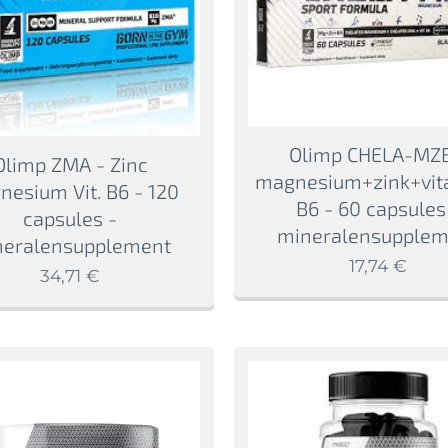
Olimp CHELA-MZB
Olimp ZMA - Zinc
magnesium+zink+vit
esium Vit. B6 - 120
B6 - 60 capsules
capsules -
mineralensupplem
neralensupplement
17,74
€
34,71
€