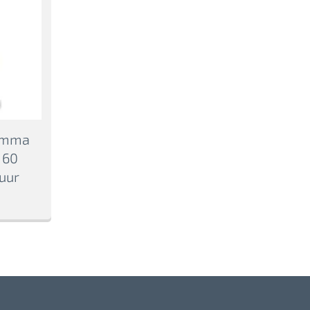
amma
 60
uur