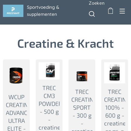
Zoeken
Sportvoeding &
supplementen
Creatine & Kracht
TREC
TREC
TREC
CM3
WCUP
CREATINE
CREATINE
POWDER
CREATINE
SPORT
100% -
- 500 g
ADVANCED
- 300 g
600 g -
-
ULTRA
-
creatine
creatine
ELITE -
creatine