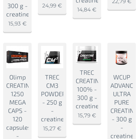
22,79
€
300 g -
24,99
€
14,84
€
creatine
15,93
€
TREC
Olimp
TREC
WCUP
CREATINE
CREATINE
CM3
ADVANCE
100% -
1250
POWDER
ULTRA
300 g -
MEGA
- 250 g
PURE
creatine
CAPS -
-
CREATINE
15,79
€
120
creatine
- 300 g
capsules
-
15,27
€
-
creatine