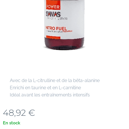
✔ Avec de la L-citrulline et de la bêta-alanine
✔ Enrichi en taurine et en L-carnitine
✔ Idéal avant les entraînements intensifs
48,92
€
En stock