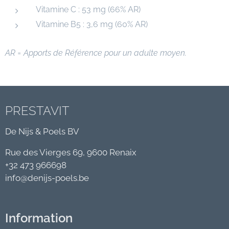
Vitamine C : 53 mg (66% AR)
Vitamine B5 : 3,6 mg (60% AR)
AR = Apports de Référence pour un adulte moyen.
PRESTAVIT
De Nijs & Poels BV
Rue des Vierges 69, 9600 Renaix
+32 473 966698
info@denijs-poels.be
Information