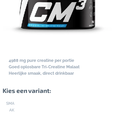
✔
4988 mg pure creatine per portie
✔
Goed oplosbare Tri-Creatine Malaat
✔
Heerlijke smaak, direct drinkbaar
Kies een variant:
SMA
AK