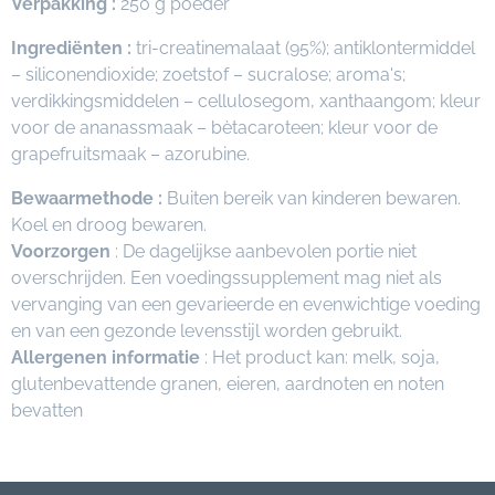
Verpakking :
250 g poeder
Ingrediënten :
tri-creatinemalaat (95%); antiklontermiddel
– siliconendioxide; zoetstof – sucralose; aroma's;
verdikkingsmiddelen – cellulosegom, xanthaangom; kleur
voor de ananassmaak – bètacaroteen; kleur voor de
grapefruitsmaak – azorubine.
Bewaarmethode :
Buiten bereik van kinderen bewaren.
Koel en droog bewaren.
Voorzorgen
: De dagelijkse aanbevolen portie niet
overschrijden. Een voedingssupplement mag niet als
vervanging van een gevarieerde en evenwichtige voeding
en van een gezonde levensstijl worden gebruikt.
Allergenen informatie
: Het product kan: melk, soja,
glutenbevattende granen, eieren, aardnoten en noten
bevatten