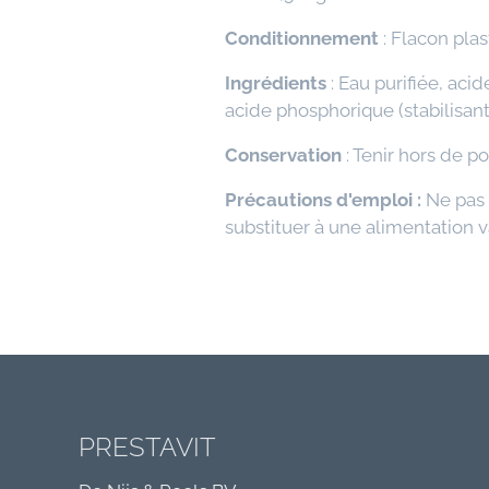
Conditionnement
: Flacon pla
Ingrédients
: Eau purifiée, ac
acide phosphorique (stabilisant
Conservation
: Tenir hors de p
Précautions d'emploi :
Ne pas 
substituer à une alimentation v
PRESTAVIT