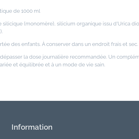
stique de 1000 ml
ide silicique (monomère), silicium organique issu d'Urica d
).
ortée des enfants. À conserver dans un endroit frais et sec.
dépasser la dose journalière recommandée. Un compléme
ariée et équilibrée et à un mode de vie sain.
Information