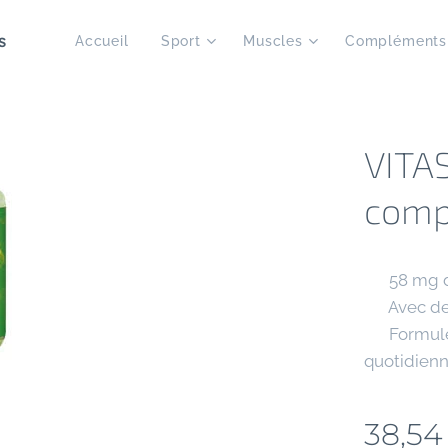
s
Accueil
Sport
Muscles
Compléments
VITAS
comp
✔ 58 mg de
✔ Avec de l
✔ Formule 
quotidien
38,54