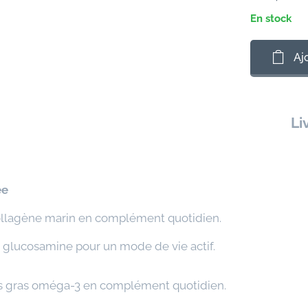
En stock
Aj
🚚
Li
ée
llagène marin en complément quotidien.
 glucosamine pour un mode de vie actif.
s gras oméga-3 en complément quotidien.