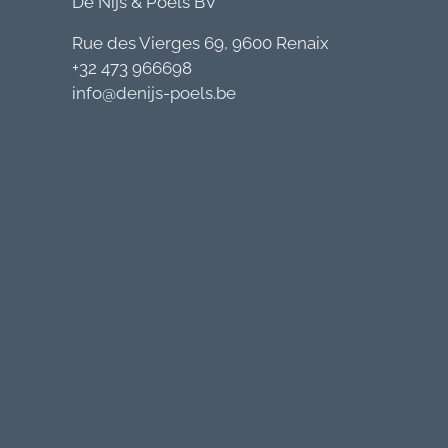
De Nijs & Poels BV
Rue des Vierges 69, 9600 Renaix
+32 473 966698
info@denijs-poels.be