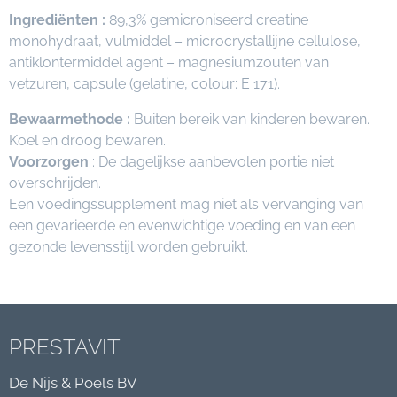
Ingrediënten :
89,3% gemicroniseerd creatine
monohydraat, vulmiddel – microcrystallijne cellulose,
antiklontermiddel agent – magnesiumzouten van
vetzuren, capsule (gelatine, colour: E 171).
Bewaarmethode :
Buiten bereik van kinderen bewaren.
Koel en droog bewaren.
Voorzorgen
: De dagelijkse aanbevolen portie niet
overschrijden.
Een voedingssupplement mag niet als vervanging van
een gevarieerde en evenwichtige voeding en van een
gezonde levensstijl worden gebruikt.
PRESTAVIT
De Nijs & Poels BV