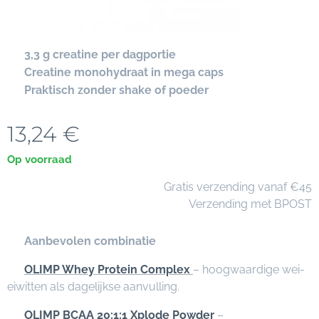
✔
3,3 g creatine per dagportie
✔
Creatine monohydraat in mega caps
✔
Praktisch zonder shake of poeder
13,24
€
Op voorraad
🚚 Gratis verzending vanaf €45
📦 Verzending met BPOST
⭐
Aanbevolen combinatie
✅
OLIMP Whey Protein Complex
– hoogwaardige wei-
eiwitten als dagelijkse aanvulling.
✅
OLIMP BCAA 20:1:1 Xplode Powder
–