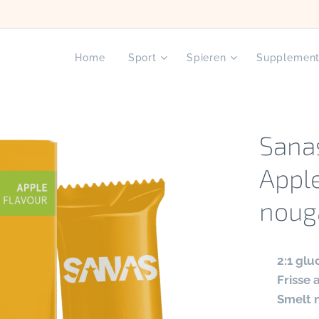
Home
Sport
Spieren
Supplemen
Sana
Apple
noug
✔
2:1 gl
✔
Frisse
✔
Smelt n