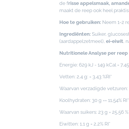
de f
risse appelsmaak, amande
maakt de reep ook heel praktisc
Hoe te gebruiken:
Neem 1-2 rep
Ingrediënten:
Suiker, glucoses
(aardappelzetmeel),
ei-eiwit
, 
Nutritionele Analyse per reep
Energie: 629 kJ - 149 kCal = 7,45
Vetten: 2,4 g: = 3,43 %RI*
Waarvan verzadigde vetzuren: 0
Koolhydraten: 30 g == 11,54% RI*
Waarvan suikers: 23 g = 25,56 % 
Eiwitten: 1,1 g = 2,2% RI*