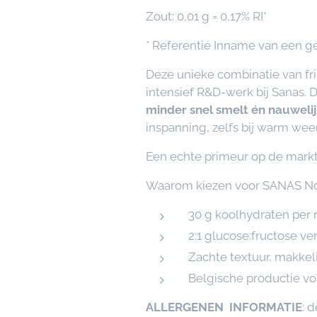
Zout: 0,01 g = 0,17% RI*
* Referentie Inname van een 
Deze unieke combinatie van fri
intensief R&D-werk bij Sanas.
minder snel smelt én nauwelij
inspanning, zelfs bij warm weer
Een echte primeur op de markt
Waarom kiezen voor SANAS N
30 g koolhydraten per 
2:1 glucose:fructose v
Zachte textuur, makkeli
Belgische productie v
ALLERGENEN INFORMATIE
: 