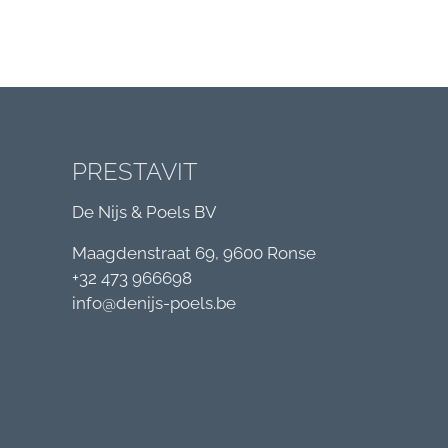
PRESTAVIT
De Nijs & Poels BV
Maagdenstraat 69, 9600 Ronse
+32 473 966698
info@denijs-poels.be