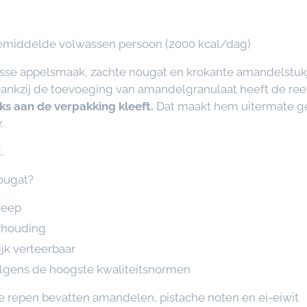
gemiddelde volwassen persoon (2000 kcal/dag)
sse appelsmaak, zachte nougat en krokante amandelstukje
 Dankzij de toevoeging van amandelgranulaat heeft de re
ks aan de verpakking kleeft.
Dat maakt hem uitermate ges
.
.
ougat?
reep
erhouding
jk verteerbaar
olgens de hoogste kwaliteitsnormen
de repen bevatten amandelen, pistache noten en ei-eiwit