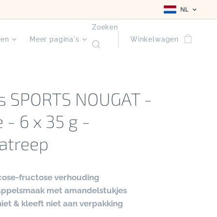
NL
Zoeken
ten
Meer pagina's
Winkelwagen
s SPORTS NOUGAT -
 - 6 x 35 g -
atreep
ucose-fructose verhouding
 appelsmaak met amandelstukjes
iet & kleeft niet aan verpakking