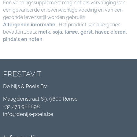
Een voedingssupplement mag niet als vervanging van
een gevarieerde en evenwichtige voeding en van een
gezonde levensstijl worden gebruikt.
Allergenen informatie
: Het product kan allergenen
bevatten zoals:
melk, soja, tarwe, gerst, haver, eieren,
pinda's en noten
PRESTAVIT
De Nijs & Poels BV
Maagdenstraat 69, 9600 Ronse
+32 473 966698
info@denijs-poels.be