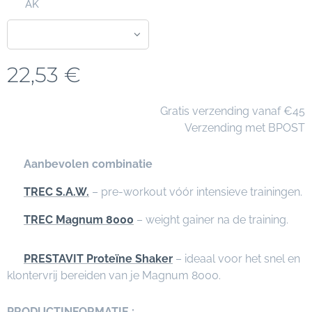
AK
22,53
€
🚚 Gratis verzending vanaf €45
📦 Verzending met BPOST
⭐
Aanbevolen combinatie
✅
TREC S.A.W.
– pre-workout vóór intensieve trainingen.
✅
TREC Magnum 8000
– weight gainer na de training.
✅
PRESTAVIT Proteïne Shaker
– ideaal voor het snel en
klontervrij bereiden van je Magnum 8000.
PRODUCTINFORMATIE :