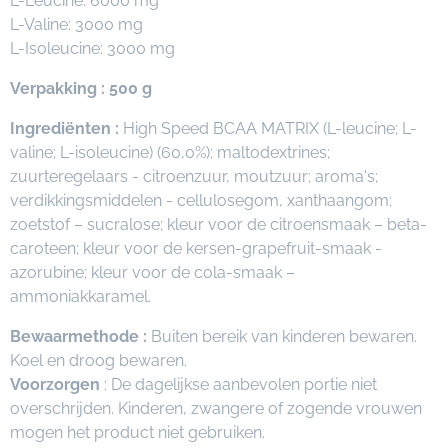
L-Leucine: 6000 mg
L-Valine: 3000 mg
L-Isoleucine: 3000 mg
Verpakking : 500 g
Ingrediënten :
High Speed BCAA MATRIX (L-leucine; L-
valine; L-isoleucine) (60,0%); maltodextrines;
zuurteregelaars - citroenzuur, moutzuur; aroma's;
verdikkingsmiddelen - cellulosegom, xanthaangom;
zoetstof – sucralose; kleur voor de citroensmaak – beta-
caroteen; kleur voor de kersen-grapefruit-smaak -
azorubine; kleur voor de cola-smaak –
ammoniakkaramel.
Bewaarmethode :
Buiten bereik van kinderen bewaren.
Koel en droog bewaren.
Voorzorgen
: De dagelijkse aanbevolen portie niet
overschrijden. Kinderen, zwangere of zogende vrouwen
mogen het product niet gebruiken.