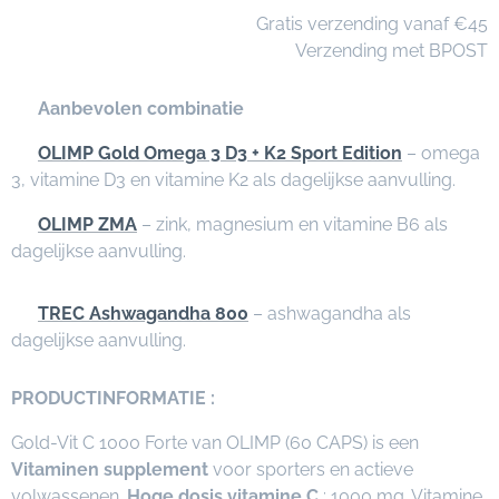
🚚 Gratis verzending vanaf €45
📦 Verzending met BPOST
⭐
Aanbevolen combinatie
✅
OLIMP Gold Omega 3 D3 + K2 Sport Edition
– omega
3, vitamine D3 en vitamine K2 als dagelijkse aanvulling.
✅
OLIMP ZMA
– zink, magnesium en vitamine B6 als
dagelijkse aanvulling.
✅
TREC Ashwagandha 800
– ashwagandha als
dagelijkse aanvulling.
PRODUCTINFORMATIE :
Gold-Vit C 1000 Forte van OLIMP (60 CAPS) is een
Vitaminen supplement
voor sporters en actieve
volwassenen.
Hoge dosis vitamine C
: 1000 mg. Vitamine