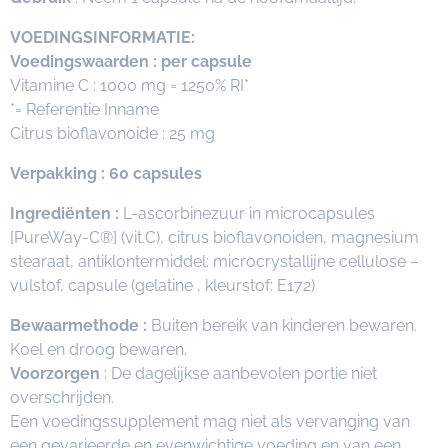
VOEDINGSINFORMATIE:
Voedingswaarden
: per capsule
Vitamine C : 1000 mg = 1250% RI*
*= Referentie Inname
Citrus bioflavonoide : 25 mg
Verpakking : 60 capsules
Ingrediënten :
L-ascorbinezuur in microcapsules
[PureWay-C®] (vit.C), citrus bioflavonoiden, magnesium
stearaat, antiklontermiddel: microcrystallijne cellulose –
vulstof, capsule (gelatine , kleurstof: E172)
Bewaarmethode :
Buiten bereik van kinderen bewaren.
Koel en droog bewaren.
Voorzorgen
: De dagelijkse aanbevolen portie niet
overschrijden.
Een voedingssupplement mag niet als vervanging van
een gevarieerde en evenwichtige voeding en van een