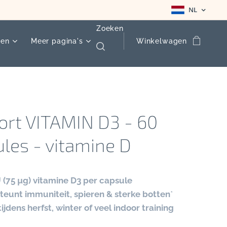
NL
Zoeken
ten
Meer pagina's
Winkelwagen
ort VITAMIN D3 - 60
les - vitamine D
 (75 µg) vitamine D3 per capsule
eunt immuniteit, spieren & sterke botten
*
tijdens herfst, winter of veel indoor training