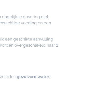
n dagelijkse dosering niet
enwichtige voeding en een
uik een geschikte aanvulling
n worden overgeschakeld naar
1
smiddel (
gezuiverd water
),