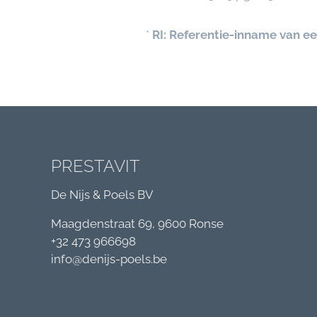
*
RI: Referentie-inname van e
PRESTAVIT
De Nijs & Poels BV
Maagdenstraat 69, 9600 Ronse
+32 473 966698
info@denijs-poels.be