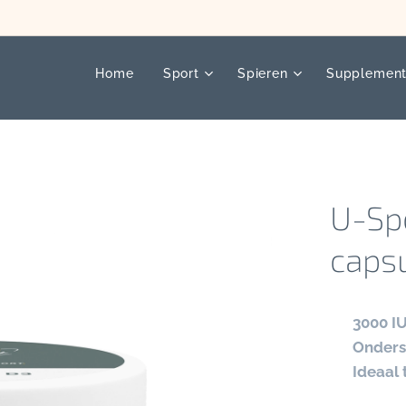
Home
Sport
Spieren
Supplemen
U-Sp
capsu
✔
3000 IU
✔
Onderst
✔
Ideaal 