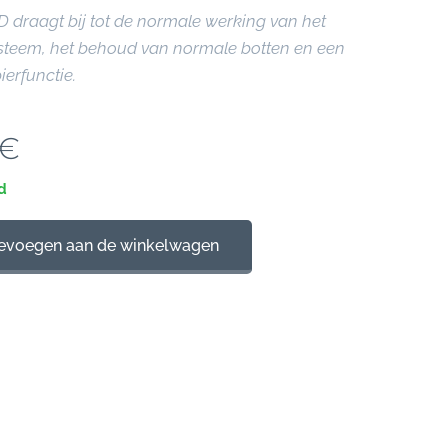
D draagt bij tot de normale werking van het
teem, het behoud van normale botten en een
erfunctie.
€
d
evoegen aan de winkelwagen