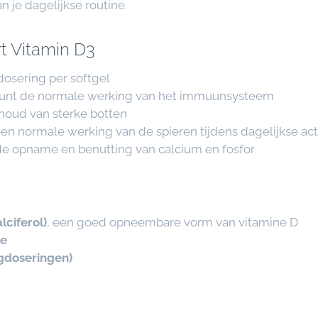
 je dagelijkse routine.
t Vitamin D3
dosering per softgel
eunt de normale werking van het immuunsysteem
ehoud van sterke botten
en normale werking van de spieren tijdens dagelijkse acti
j de opname en benutting van calcium en fosfor
lciferol)
, een goed opneembare vorm van vitamine D
le
agdoseringen)