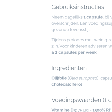
Gebruiksinstructies
Neem dagelijks
1 capsule
, bi
overschrijden. Een voedingss
gezonde levensstijl.
Tijdens periodes met weinig zo
zijn. Voor kinderen adviseren w
à 2 capsules per week
.
Ingrediënten
Olijfolie
(
Olea europaea
), caps
cholecalciferol
Voedingswaarden (1 c
Vitamine D3:
75 µg =
1500% RI*