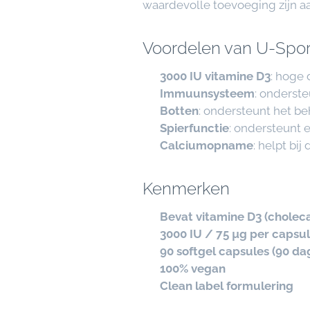
waardevolle toevoeging zijn aan
Voordelen van U-Spor
✔
3000 IU vitamine D3
: hoge 
✔
Immuunsysteem
: onderst
✔
Botten
: ondersteunt het b
✔
Spierfunctie
: ondersteunt e
✔
Calciumopname
: helpt bi
Kenmerken
✔
Bevat vitamine D3 (choleca
✔
3000 IU / 75 µg per capsu
✔
90 softgel capsules (90 d
✔
100% vegan
✔
Clean label formulering