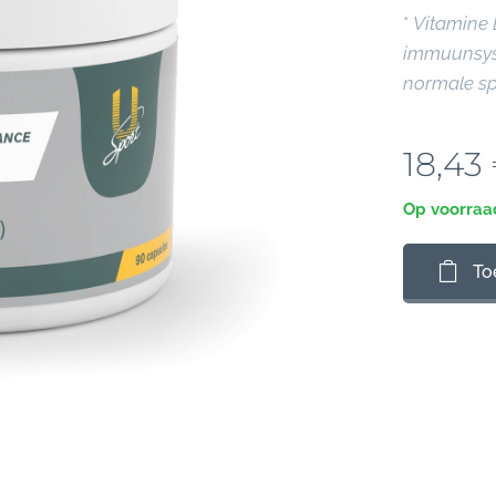
*
Vitamine 
immuunsys
normale spi
18,43
Op voorraa
To